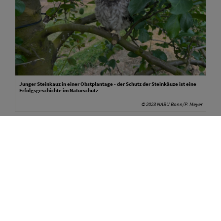
Junger Steinkauz in einer Obstplantage - der Schutz der Steinkäuze ist eine
Erfolgsgeschichte im Naturschutz
© 2023 NABU Bonn/P. Meyer
Die järhliche Kontrolle der Nisthilfen für unsere Eulen ist ein
wichtiger Bestandteil der Schutzbemühungen. Denn die
Nutzung der Kästen ist ein wichtiger Indikator für den Erfolg
der Arbeit und die weitere Entwicklung des Projektes.
Uns so freuen wir uns dieses Jahr über 15 Bruten des
Steinkauzes, die in den unterschiedlichen Nisthilfen registriert
werden konnten. Insgeamt 53 Jungvögel werden nun den
Bestand des Steinkauzes in der Region weiter stärken.