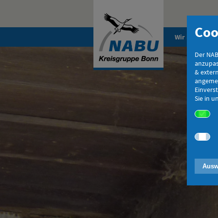
Coo
Wir im NABU
Der NAB
anzupas
& exter
angemes
Einverst
Sie in 
Ausw