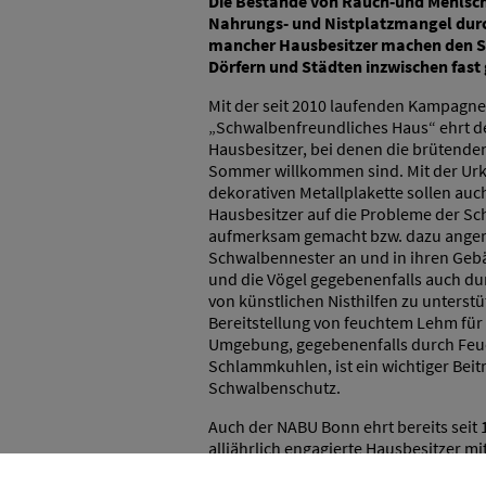
Die Bestände von Rauch-und Mehlschw
Nahrungs- und Nistplatzmangel durc
mancher Hausbesitzer machen den S
Dörfern und Städten inzwischen fast
Mit der seit 2010 laufenden Kampagne
„Schwalbenfreundliches Haus“ ehrt 
Hausbesitzer, bei denen die brütend
Sommer willkommen sind. Mit der Ur
dekorativen Metallplakette sollen auc
Hausbesitzer auf die Probleme der S
aufmerksam gemacht bzw. dazu anger
Schwalbennester an und in ihren Geb
und die Vögel gegebenenfalls auch du
von künstlichen Nisthilfen zu unterstü
Bereitstellung von feuchtem Lehm für
Umgebung, gegebenenfalls durch Feu
Schlammkuhlen, ist ein wichtiger Bei
Schwalbenschutz.
Auch der NABU Bonn ehrt bereits seit 
alljährlich engagierte Hausbesitzer mi
Auszeichnung. Selbst ein ganzes Dorf