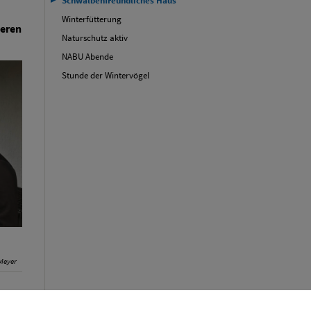
Winterfütterung
seren
Naturschutz aktiv
NABU Abende
Stunde der Wintervögel
Meyer
 die