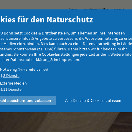
Presse
Newsletter
Blog
Kontakt
N
kies für den Naturschutz
Tiere & Pflanzen
Natur & Landschaft
Jugend
E
U Bonn setzt Cookies & Drittdienste ein, um Themen an Ihre Interessen
sen, unsere Infos & Angebote zu verbessern, die Webseitennutzung zu erle
ne Medien einzubinden. Dies kann auch zu einer Datenverarbeitung in Länd
senes Schutzniveau (z.B. USA) führen. Daher bitten wir für beides um Ihr
ändnis. Sie können Ihre Cookie-Einstellungen jederzeit ändern. Weitere Info
unserer Datenschutzerklärung & im Impressum.
Notwenig
(immer erforderlich)
3 Dienste
Externe Medien
11 Dienste
ahl speichern und zulassen
Alle Dienste & Cookies zulassen