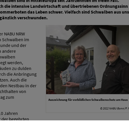
alben sind in Mitteleuropa seit Jahrzehnten im freien Fall.
h die intensive Landwirtschaft und übertriebenen Ordnungssinn
ommerboten das Leben schwer. Vielfach sind Schwalben aus un
 gänzlich verschwunden.
der NABU NRW
en Schwalben im
kunde und der
h andere
chwalben
egt werden,
äuden zu dulden
rch die Anbringung
tzen. Auch die
 den Nestbau in der
chthalten von
trag zum
Auszeichnung für vorbildlichen Schwalbenschutz am Haus
© 2022 NABU Bonn/P. 
10 Jahren
t der begehrten
 wurde bereits zum „schwalbenfreundlichen Dorf“ gekürt. So wurde