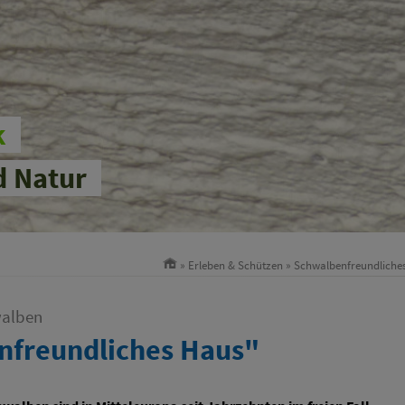
k
d Natur
»
Erleben & Schützen
»
Schwalbenfreundliche
walben
nfreundliches Haus"