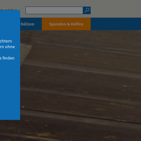
aturerlebnis
rleben & Schützen
Spenden & Helfen
ichtern
ern ohne
s finden