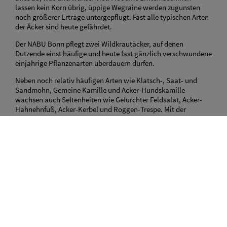
lassen kein Korn übrig, üppige Wegraine werden zugunsten
noch größerer Erträge untergepflügt. Fast alle typischen Arten
der Äcker sind heute gefährdet.
Der NABU Bonn pflegt zwei Wildkrautäcker, auf denen
Dutzende einst häufige und heute fast gänzlich verschwundene
einjährige Pflanzenarten überdauern dürfen.
Neben noch relativ häufigen Arten wie Klatsch-, Saat- und
Sandmohn, Gemeine Kamille und Acker-Hundskamille
wachsen auch Seltenheiten wie Gefurchter Feldsalat, Acker-
Hahnehnfuß, Acker-Kerbel und Roggen-Trespe. Mit der
Ranken-Platterbse und dem Acker-Rittersporn haben wir auch
zwei Arten in Kultur, die bei uns in freier Natur bereits gänzlich
verschwunden sind.