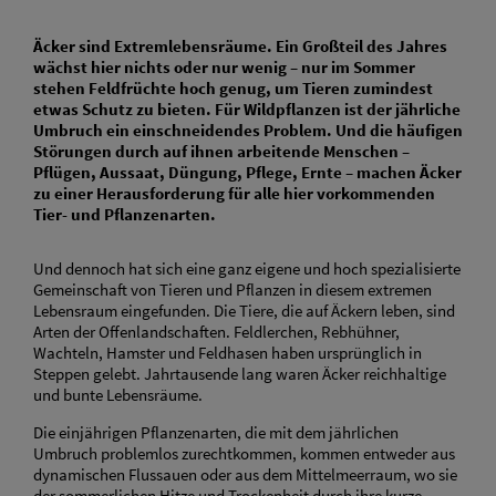
Äcker sind Extremlebensräume. Ein Großteil des Jahres
wächst hier nichts oder nur wenig – nur im Sommer
stehen Feldfrüchte hoch genug, um Tieren zumindest
etwas Schutz zu bieten. Für Wildpflanzen ist der jährliche
Umbruch ein einschneidendes Problem. Und die häufigen
Störungen durch auf ihnen arbeitende Menschen –
Pflügen, Aussaat, Düngung, Pflege, Ernte – machen Äcker
zu einer Herausforderung für alle hier vorkommenden
Tier- und Pflanzenarten.
Und dennoch hat sich eine ganz eigene und hoch spezialisierte
Gemeinschaft von Tieren und Pflanzen in diesem extremen
Lebensraum eingefunden. Die Tiere, die auf Äckern leben, sind
Arten der Offenlandschaften. Feldlerchen, Rebhühner,
Wachteln, Hamster und Feldhasen haben ursprünglich in
Steppen gelebt. Jahrtausende lang waren Äcker reichhaltige
und bunte Lebensräume.
Die einjährigen Pflanzenarten, die mit dem jährlichen
Umbruch problemlos zurechtkommen, kommen entweder aus
dynamischen Flussauen oder aus dem Mittelmeerraum, wo sie
der sommerlichen Hitze und Trockenheit durch ihre kurze