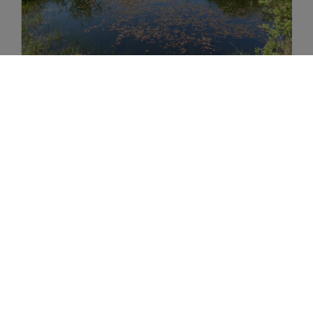
Feuchtgebiete und Gewässer
Viele kleine und einige größere Gewässer bilden einen
Gegensatz zu den trockenen, sandigen Rohböden. Sie
ergänzen das Lebensraum-Mosaik der Kiesgrube und sind
für viele Amphibien ein guter Laichplatz. Aber auch viele
Libellen profitieren von den Teichen und Tümpeln.