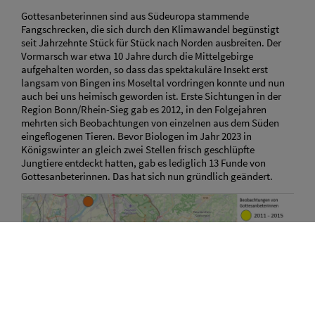
Gottesanbeterinnen sind aus Südeuropa stammende
Fangschrecken, die sich durch den Klimawandel begünstigt
seit Jahrzehnte Stück für Stück nach Norden ausbreiten. Der
Vormarsch war etwa 10 Jahre durch die Mittelgebirge
aufgehalten worden, so dass das spektakuläre Insekt erst
langsam von Bingen ins Moseltal vordringen konnte und nun
auch bei uns heimisch geworden ist. Erste Sichtungen in der
Region Bonn/Rhein-Sieg gab es 2012, in den Folgejahren
mehrten sich Beobachtungen von einzelnen aus dem Süden
eingeflogenen Tieren. Bevor Biologen im Jahr 2023 in
Königswinter an gleich zwei Stellen frisch geschlüpfte
Jungtiere entdeckt hatten, gab es lediglich 13 Funde von
Gottesanbeterinnen. Das hat sich nun gründlich geändert.