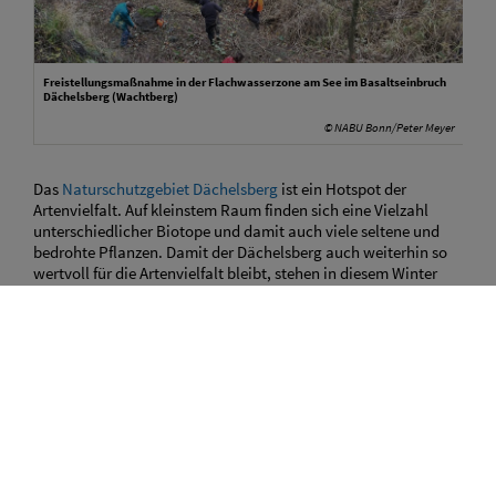
Freistellungsmaßnahme in der Flachwasserzone am See im Basaltseinbruch
Dächelsberg (Wachtberg)
© NABU Bonn/Peter Meyer
Das
Naturschutzgebiet Dächelsberg
ist ein Hotspot der
Artenvielfalt. Auf kleinstem Raum finden sich eine Vielzahl
unterschiedlicher Biotope und damit auch viele seltene und
bedrohte Pflanzen. Damit der Dächelsberg auch weiterhin so
wertvoll für die Artenvielfalt bleibt, stehen in diesem Winter
mehrere Aktionen zur Pflege an.
Den Auftakt machen wir am Samstag, 18. November 2023. An
diesem Tag wollen wir uns den Magerrasenflächen und
Blockschutthalden im Bereich des ehemaligen Steinbruches
kümmern. Wir werden Brombeeren und Gehölzaufwuchs auf
den Flächen zurückschneiden. Das anfallende Material wird
auf Haufen gesammelt und bietet so Tieren Unterschlupf.
Treffpunkt ist um 9.00 Uhr am Aussichtsturm am NSG
Dächelsberg. Bitte denkt an festes Schuhwerk und