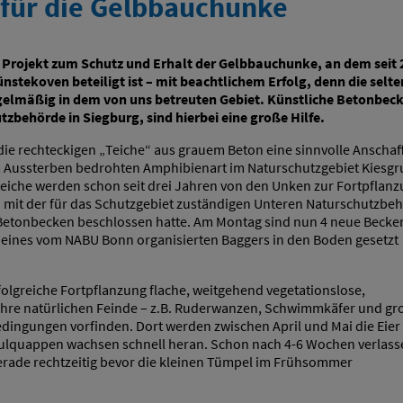
 für die Gelbbauchunke
e Projekt zum Schutz und Erhalt der Gelbbauchunke, an dem seit 
tekoven beteiligt ist – mit beachtlichem Erfolg, denn die selt
egelmäßig in dem von uns betreuten Gebiet. Künstliche Betonbec
tzbehörde in Siegburg, sind hierbei eine große Hilfe.
die rechteckigen „Teiche“ aus grauem Beton eine sinnvolle Anscha
 Aussterben bedrohten Amphibienart im Naturschutzgebiet Kiesg
teiche werden schon seit drei Jahren von den Unken zur Fortpflan
 mit der für das Schutzgebiet zuständigen Unteren Naturschutzbe
 Betonbecken beschlossen hatte. Am Montag sind nun 4 neue Becken
e eines vom NABU Bonn organisierten Baggers in den Boden gesetzt
olgreiche Fortpflanzung flache, weitgehend vegetationslose,
ihre natürlichen Feinde – z.B. Ruderwanzen, Schwimmkäfer und gr
edingungen vorfinden. Dort werden zwischen April und Mai die Eier
aulquappen wachsen schnell heran. Schon nach 4-6 Wochen verlass
gerade rechtzeitig bevor die kleinen Tümpel im Frühsommer