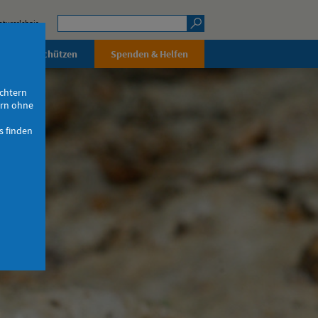
aturerlebnis
rleben & Schützen
Spenden & Helfen
ichtern
ern ohne
s finden