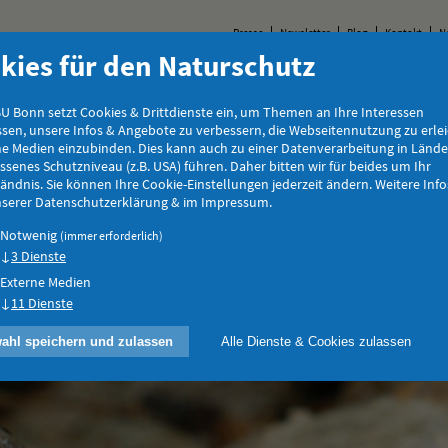
Presse
Newsletter
Blog
Kontakt
N
kies für den Naturschutz
Tiere & Pflanzen
Natur & Landschaft
Jugend
E
U Bonn setzt Cookies & Drittdienste ein, um Themen an Ihre Interessen
sen, unsere Infos & Angebote zu verbessern, die Webseitennutzung zu erle
ne Medien einzubinden. Dies kann auch zu einer Datenverarbeitung in Länd
senes Schutzniveau (z.B. USA) führen. Daher bitten wir für beides um Ihr
ändnis. Sie können Ihre Cookie-Einstellungen jederzeit ändern. Weitere Info
unserer Datenschutzerklärung & im Impressum.
Notwenig
(immer erforderlich)
3 Dienste
Externe Medien
11 Dienste
ahl speichern und zulassen
Alle Dienste & Cookies zulassen