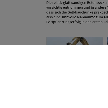
Die relativ glattwandigen Betonbecke
vorsichtig entnommen und in andere 
dass sich die Gelbbauchunke praktisc
also eine sinnvolle Maßnahme zum Auf
Fortpflanzungserfolg in den ersten J
Gelbbauchunke