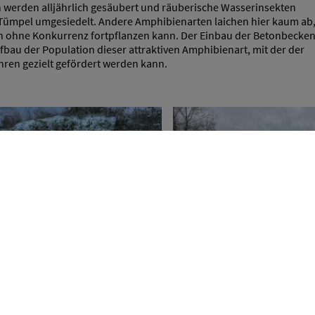
n werden alljährlich gesäubert und räuberische Wasserinsekten
Tümpel umgesiedelt. Andere Amphibienarten laichen hier kaum ab,
h ohne Konkurrenz fortpflanzen kann. Der Einbau der Betonbecken 
bau der Population dieser attraktiven Amphibienart, mit der der
ahren gezielt gefördert werden kann.
5 Bilde