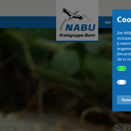
Coo
Wir im NABU
Der NAB
anzupas
& exter
angemes
Einverst
Sie in 
Ausw