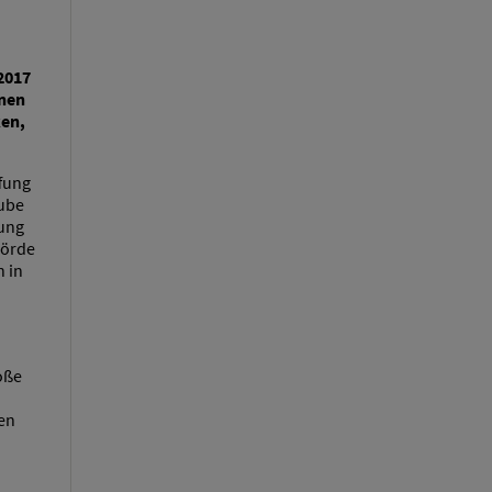
2017
enen
ken,
ffung
rube
zung
hörde
 in
oße
en