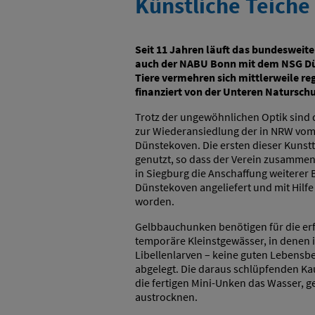
Künstliche Teiche
Seit 11 Jahren läuft das bundesweit
auch der NABU Bonn mit dem NSG Düns
Tiere vermehren sich mittlerweile r
finanziert von der Unteren Naturschu
Trotz der ungewöhnlichen Optik sind 
zur Wiederansiedlung der in NRW vom
Dünstekoven. Die ersten dieser Kunst
genutzt, so dass der Verein zusammen
in Siegburg die Anschaffung weiterer
Dünstekoven angeliefert und mit Hilf
worden.
Gelbbauchunken benötigen für die erf
temporäre Kleinstgewässer, in denen 
Libellenlarven – keine guten Lebensb
abgelegt. Die daraus schlüpfenden K
die fertigen Mini-Unken das Wasser, 
austrocknen.