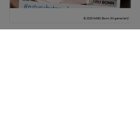
© 2025 NABU Bonn (KI-generiert)
Rund 4000 Briefe wollen zusammen mit dem Programm und
der Einladung zum Mitgliederversammlung eingetütet werden.
Dafür brauchen wir eure Hilfe. Wer Zeit und Lust hat, kommt
gerne vorbei. Wir werden voraussichtlich den gesamten Tag
beschäftigt sein. Damit wir etwas besser planen können,
würden wir uns über eine kurz Voranmeldung unter
0177.6943244 bei Peter Meyer freuen.
Für Erfrischung und eine kleine Stärkung ist gesorgt.
Adresse & Kontakt
Spenden für die Natur
NABU Kreisgruppe Bonn
Sparkasse KölnBonn
Waldstraße 31
IBAN DE14 3705 0198 0000