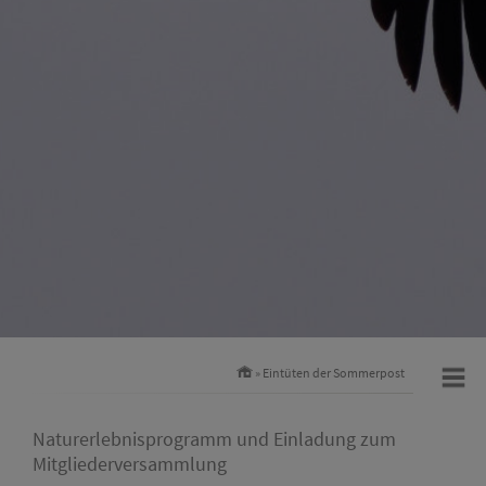
» Eintüten der Sommerpost
Naturerlebnisprogramm und Einladung zum
Mitgliederversammlung