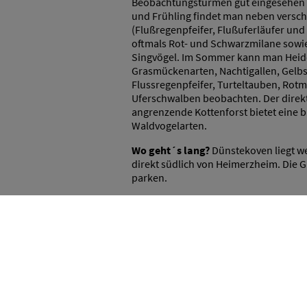
Beobachtungstürmen gut eingesehen 
und Frühling findet man neben versc
(Flußregenpfeifer, Flußuferläufer und 
oftmals Rot- und Schwarzmilane sowi
Singvögel. Im Sommer kann man Heide
Grasmückenarten, Nachtigallen, Gelbs
Flussregenpfeifer, Turteltauben, Rot
Uferschwalben beobachten. Der direkt
angrenzende Kottenforst bietet eine br
Waldvogelarten.
Wo geht´s lang?
Dünstekoven liegt we
direkt südlich von Heimerzheim. Die G
parken.
Kiesgrube Flerzheim (Stadt Rhe
Kurzbeschreibung
: Große Kiesgrube, 
Durchzugsgebiet für Limikolen.
Was gibt´s zu sehen?
Die Grube ist n
einzusehen. Während des Durchzugs v
Singvögeln ist der Südrand der Grube