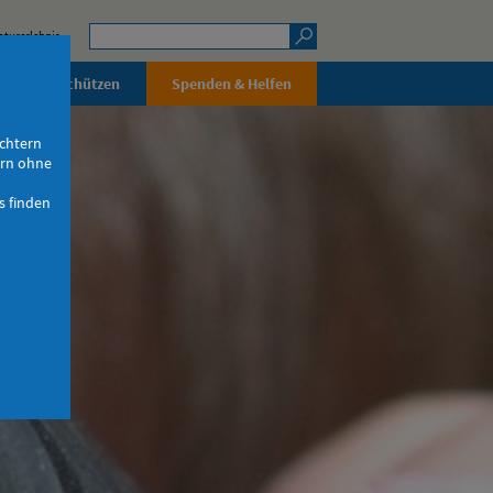
aturerlebnis
rleben & Schützen
Spenden & Helfen
ichtern
ern ohne
s finden