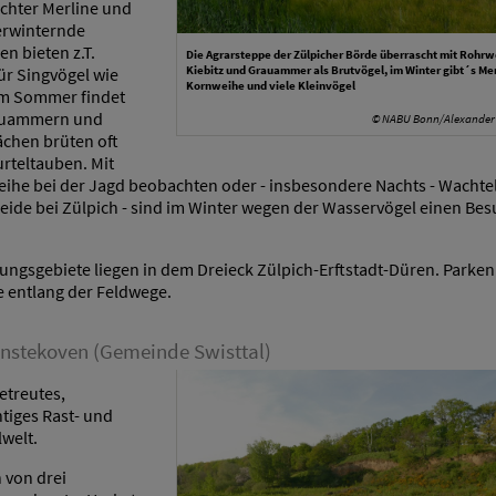
chter Merline und
erwinternde
n bieten z.T.
Die Agrarsteppe der Zülpicher Börde überrascht mit Rohrw
Kiebitz und Grauammer als Brutvögel, im Winter gibt´s Mer
r Singvögel wie
Kornweihe und viele Kleinvögel
Im Sommer findet
rauammern und
© NABU Bonn/Alexander
ächen brüten oft
rteltauben. Mit
ihe bei der Jagd beobachten oder - insbesondere Nachts - Wachte
beide bei Zülpich - sind im Winter wegen der Wasservögel einen Be
ngsgebiete liegen in dem Dreieck Zülpich-Erftstadt-Düren. Parken 
 entlang der Feldwege.
nstekoven (Gemeinde Swisttal)
etreutes,
tiges Rast- und
welt.
 von drei