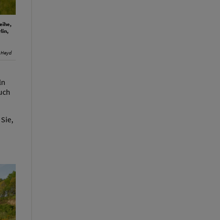
eihe,
lin,
 Heyd
ln
such
Sie,