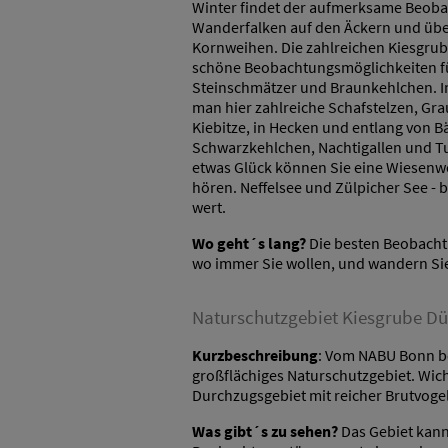
Winter findet der aufmerksame Beoba
Wanderfalken auf den Äckern und üb
Kornweihen. Die zahlreichen Kiesgrube
schöne Beobachtungsmöglichkeiten fü
Steinschmätzer und Braunkehlchen. 
man hier zahlreiche Schafstelzen, G
Kiebitze, in Hecken und entlang von B
Schwarzkehlchen, Nachtigallen und Tu
etwas Glück können Sie eine Wiesenwe
hören. Neffelsee und Zülpicher See - 
wert.
Wo geht´s lang?
Die besten Beobachtu
wo immer Sie wollen, und wandern Sie
Naturschutzgebiet Kiesgrube Dü
Kurzbeschreibung
: Vom NABU Bonn b
großflächiges Naturschutzgebiet. Wich
Durchzugsgebiet mit reicher Brutvogel
Was gibt´s zu sehen?
Das Gebiet kann