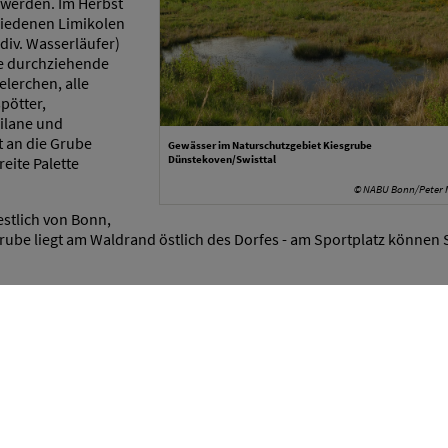
werden. Im Herbst
hiedenen Limikolen
div. Wasserläufer)
e durchziehende
lerchen, alle
pötter,
milane und
 an die Grube
Gewässer im Naturschutzgebiet Kiesgrube
Dünstekoven/Swisttal
eite Palette
© NABU Bonn/Peter 
stlich von Bonn,
rube liegt am Waldrand östlich des Dorfes - am Sportplatz können 
inbach)
wichtiges Rast- und
ur schwer
on Greif- und
 aber einen Besuch