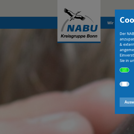
Coo
Wir im NABU
Der NAB
anzupas
& exter
angemes
Einverst
Sie in 
Ausw