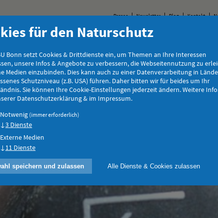
Presse
Newsletter
Blog
Kontakt
N
kies für den Naturschutz
Tiere & Pflanzen
Natur & Landschaft
Jugend
E
U Bonn setzt Cookies & Drittdienste ein, um Themen an Ihre Interessen
sen, unsere Infos & Angebote zu verbessern, die Webseitennutzung zu erle
ne Medien einzubinden. Dies kann auch zu einer Datenverarbeitung in Länd
senes Schutzniveau (z.B. USA) führen. Daher bitten wir für beides um Ihr
ändnis. Sie können Ihre Cookie-Einstellungen jederzeit ändern. Weitere Info
unserer Datenschutzerklärung & im Impressum.
Notwenig
(immer erforderlich)
3 Dienste
Externe Medien
11 Dienste
ahl speichern und zulassen
Alle Dienste & Cookies zulassen