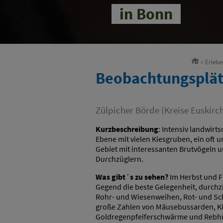
in Bonn
»
Erlebe
Beobachtungsplät
Zülpicher Börde (Kreise Euskirch
Kurzbeschreibung
: Intensiv landwirts
Ebene mit vielen Kiesgruben, ein oft u
Gebiet mit interessanten Brutvögeln u
Durchzüglern.
Was gibt´s zu sehen?
Im Herbst und Fr
Gegend die beste Gelegenheit, durchz
Rohr- und Wiesenweihen, Rot- und S
große Zahlen von Mäusebussarden, Ki
Goldregenpfeiferschwärme und Rebhü