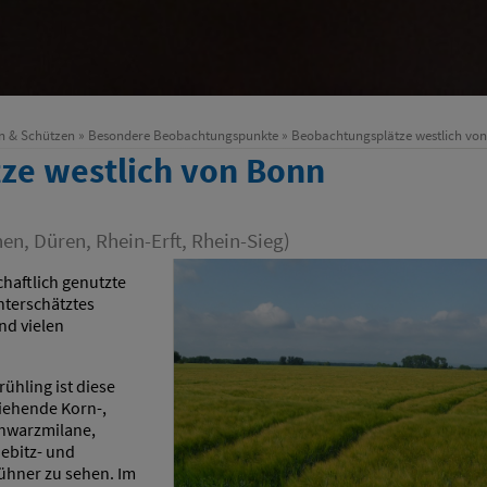
n & Schützen
»
Besondere Beobachtungspunkte
» Beobachtungsplätze westlich vo
ze westlich von Bonn
en, Düren, Rhein-Erft, Rhein-Sieg)
chaftlich genutzte
nterschätztes
nd vielen
ühling ist diese
iehende Korn-,
chwarzmilane,
ebitz- und
hner zu sehen. Im