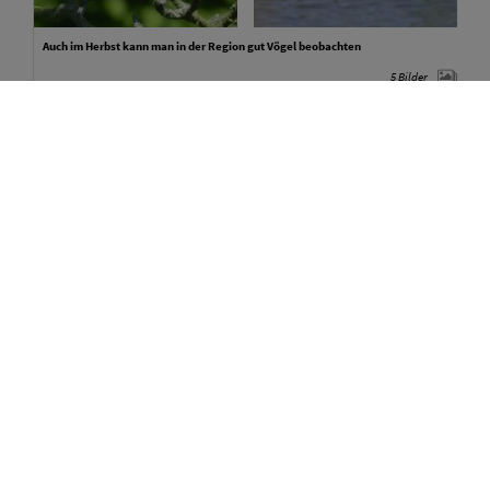
Auch im Herbst kann man in der Region gut Vögel beobachten
5 Bilder
Ab November lohnt es sich, einen ausgedehnten Spaziergang
über die schnurgeraden Feldwege der Zülpicher Börde zu
machen. Die ausgeräumte Agrarlandschaft ist ein
Überwinterungsgebiet für Kornweihen, Merline und
Wanderfalken, auch Sumpfohreulen werden regelmäßig
gesehen. An Kleinvögeln gibt es vor allem auf
Ernteverzichtsflächen und Brachen große Trups von
Stieglitzen, Bluthänflingen, Buchfinken und Goldammern, in
denen auch immer wieder Grauammern gefunden werden.
Zudem lassen sich Rebhühner auf den abgeernteten Feldern
gut beobachten, ebenso wie Goldregenpfeifer, die im
November und Dezember durchziehen. Die besten Gebiete
liegen rund um Weiler in der Ebene, Vettweiß, Wichterich,
Lommersum und Erp.
Wasservögel beobachtet man entweder auf dem Rhein und der
Sieg, am Siegarer Seer, den beiden Seen bei Zülpich oder in
den ehemaligen Braunkohleseen auf der Ville.