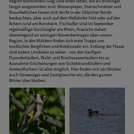
Region Bonn/Rhein-Sieg viele Arten sehen, die als Brutvögel
längst ausgestorben sind. Wiesenpieper, Steinschmätzer und
Braunkehlchen lassen sich leicht in der Zülpicher Börde
beobachten, aber auch auf dem Meßdorfer Feld oder auf den
Äckern rund um Bornheim. Fischadler sind im September
regelmäßige Durchzügler am Rhein, Kraniche ziehen
überwiegend an sonnigen Novembertragen über unsere
Region, in den Wäldern finden sich erste Trupps von
nordischen Bergfinken und Rotdrosseln ein. Entlang der Flüsse
sind zudem Limikolen zu sehen - von den häufigen
Flussuferläufern, Wald- und Bruchwasserläufern bis zu
Ausnahme-Erscheinungen wie Sichelstrandläufern und
Austernfischern ist alles möglich. Hier finden sich ab Oktober
auch Gänsesäger und Zwergtaucher ein, die den ganzen
Winter über bleiben.