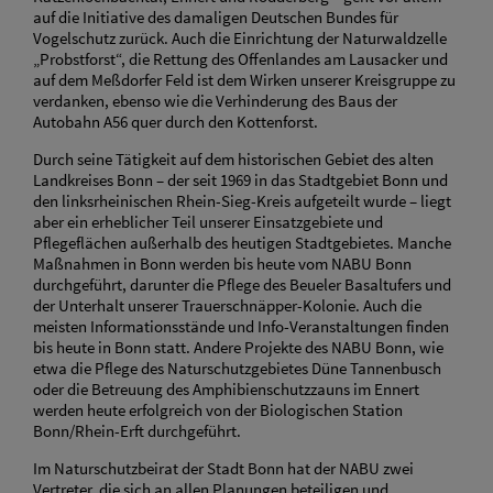
auf die Initiative des damaligen Deutschen Bundes für
Vogelschutz zurück. Auch die Einrichtung der Naturwaldzelle
„Probstforst“, die Rettung des Offenlandes am Lausacker und
auf dem Meßdorfer Feld ist dem Wirken unserer Kreisgruppe zu
verdanken, ebenso wie die Verhinderung des Baus der
Autobahn A56 quer durch den Kottenforst.
Durch seine Tätigkeit auf dem historischen Gebiet des alten
Landkreises Bonn – der seit 1969 in das Stadtgebiet Bonn und
den linksrheinischen Rhein-Sieg-Kreis aufgeteilt wurde – liegt
aber ein erheblicher Teil unserer Einsatzgebiete und
Pflegeflächen außerhalb des heutigen Stadtgebietes. Manche
Maßnahmen in Bonn werden bis heute vom NABU Bonn
durchgeführt, darunter die Pflege des Beueler Basaltufers und
der Unterhalt unserer Trauerschnäpper-Kolonie. Auch die
meisten Informationsstände und Info-Veranstaltungen finden
bis heute in Bonn statt. Andere Projekte des NABU Bonn, wie
etwa die Pflege des Naturschutzgebietes Düne Tannenbusch
oder die Betreuung des Amphibienschutzzauns im Ennert
werden heute erfolgreich von der Biologischen Station
Bonn/Rhein-Erft durchgeführt.
Im Naturschutzbeirat der Stadt Bonn hat der NABU zwei
Vertreter, die sich an allen Planungen beteiligen und