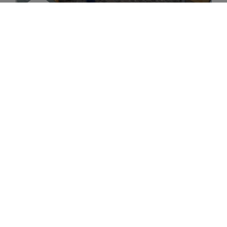
Infostände
In der Stadt Bonn liegt der Hauptschwerpunkt unserer
Öffentlichkeitsarbeit, da man hier naturgemäß besonders
viele Menschen erreichen kann. Auf mehreren jährlich
stattfindenden Veranstaltungen ist der NABU Bonn daher
regelmäßig mit großen Infoständen vertreten.